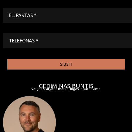
SIŲSTI
GEDIMINAS BUNTIS
Naujos statybos marketingas ir pardavimai