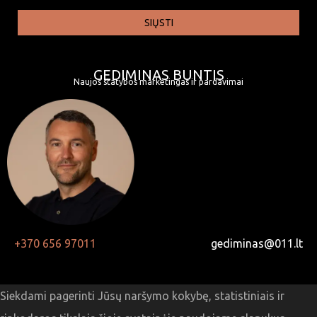
SIŲSTI
GEDIMINAS BUNTIS
Naujos statybos marketingas ir pardavimai
+370 656 97011
gediminas@011.lt
Siekdami pagerinti Jūsų naršymo kokybę, statistiniais ir