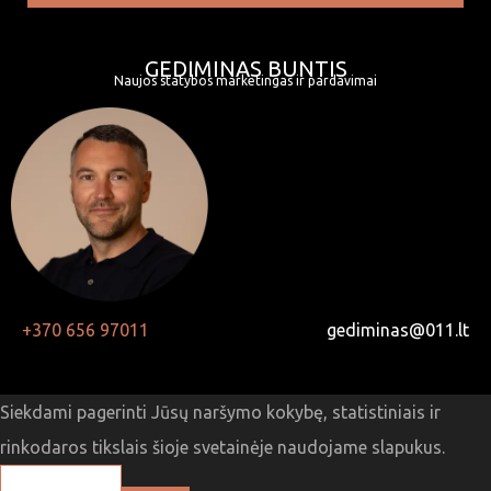
GEDIMINAS BUNTIS
Naujos statybos marketingas ir pardavimai
+370 656 97011
gediminas@011.lt
Siekdami pagerinti Jūsų naršymo kokybę, statistiniais ir
rinkodaros tikslais šioje svetainėje naudojame slapukus.