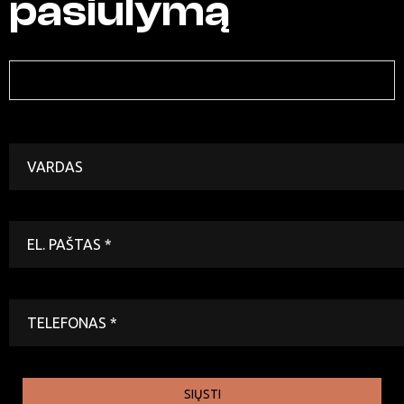
pasiūlymą
SIŲSTI